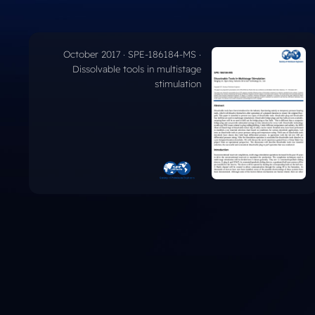
December 2016 · JPT · Dissolvable
bridge plug