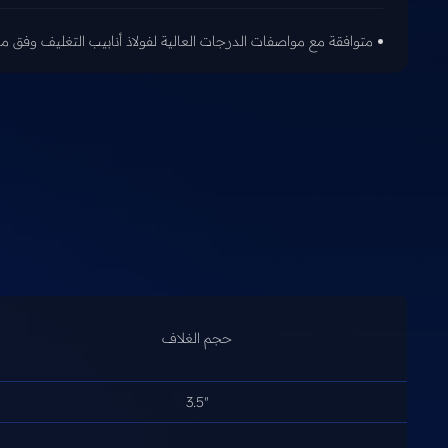
متوافقة مع مواصفات الدرجات العالية لفولاذ أنابيب التغليف وفق معيار API (Q125 و 
حجم الغلاف
3.5"