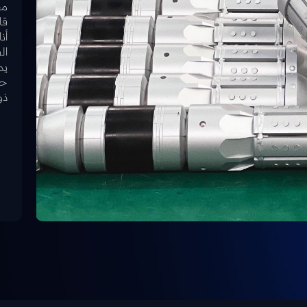
مخ
قا
أن
ال
حد
ذو