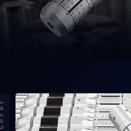
قا
تح
تك
ال