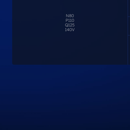
N80
P110
Q125
140V