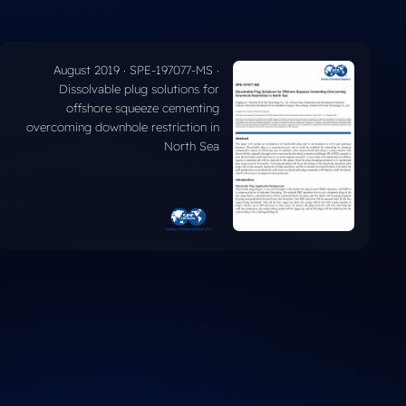
February 2019 · JPT · Dissolvable
fracturing seat