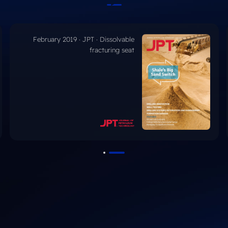
October 2017 · SPE-186184-MS ·
Dissolvable tools in multistage
stimulation